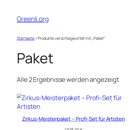
Direkt
zum
Greenli.org
Inhalt
wechseln
Startseite
/ Produkte verschlagwortet mit „Paket“
Paket
Alle 2 Ergebnisse werden angezeigt
Zirkus-Meisterpaket – Profi-Set für Artisten
1.978,00
€